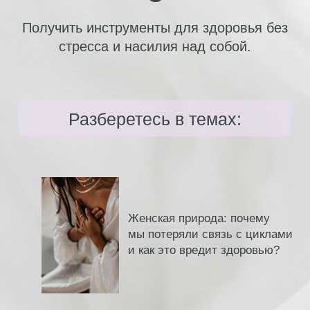
Гарага:
Пакет уроков
и практик для работы
с телом
Практики подойдут для
1. Восстановления контакта с телом и эмоциями
(идеально для тех, кто чувствует себя
«отдельно» от своего тела):
людям, живущим «в голове», игнорирующим
сигналы тела, тем, кто испытывает трудности
с пониманием своих эмоций или чувствует
их «приглушенными», всем, кто хочет
чувствовать себя «здесь и сейчас» более
полно.