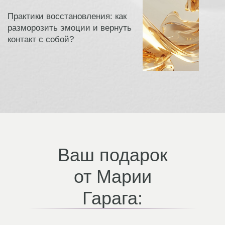
▪️Конкретные инструменты для работы
с разными состояниями (апатия, тревога,
напряжение, страх, боль).
Доступность:
подходит для людей с разным
уровнем физической подготовки.
Регулярность
важна для всех, кто хочет
получить не разовый эффект, а устойчивое
улучшение состояния.
ЗАБРАТЬ ПАКЕТ
Подарок от Юлии