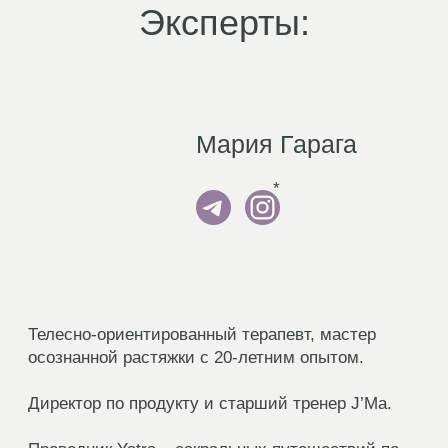
Юлия Кириллова
*
Врач акушер-гинеколог, интегративный врач
15 лет практики, терапия без гормонов и
операций.
Специалист по психосоматике, автор методики
«Тело. Душа. Дух».
Лауреат премии «Лучший интегративный
врач-2024».
Мама четверых детей.
*Meta Platforms Inc. признана экстремистской
организацией на территории РФ.