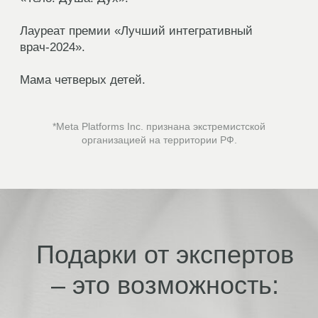
Получить инструменты для здоровья без
стресса и насилия над собой.
Разберетесь в темах:
Женская природа
: почему
мы потеряли связь с циклами
и как это вредит здоровью?
Э нергия vs болезни
: откуда
берутся апатия, депрессия,
хронические заболевания? Как
женщины теряют энергию?