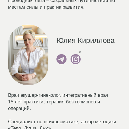
Подарки от экспертов
– это возможность:
1
Понять, как тело говорит с вами через
симптомы.
2
Научиться работать с циклами,
а не против них.
3