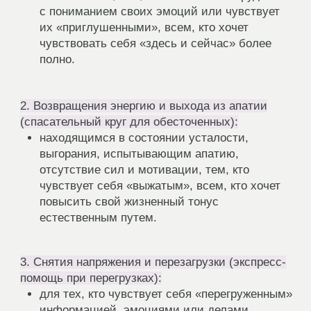
точки зрения гормонов, температуры тела,
чувствительности, метаболизма и даже
иммунитета.
➜ Получите ответы на вопросы: почему вы
мерзнете после овуляции, почему не хочется
тренироваться в одни дни и появляется супер
энергия в другие.
➜ И, главное, узнаете, что делать при сбоях во
второй фазе, как влияют стресс и гипоталамус,
и почему цикл — это ваш ключ к
восстановлению.
Этот урок обязателен для всех, кто хочет:
✓ Вернуть связь с телом.
✓ Выйти из «замерзания» .
✓ Управлять женским здоровьем осознанно, без
страха и слепого подчинения гормональному
фону.
Это теплое одеяло от заботливого
доктора Юлии Кирилловой для вас
в холодный день