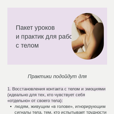
Кирилловой:
Видеоурок
«Что происходит в
нашем теле
каждый месяц?»
На уроке Вы:
➜ Поймёте, почему важно знать и чувствовать
свой цикл, и как это влияет на энергию, аппетит,
настроение и здоровье в целом.
➜ Узнаете, что происходит с маткой,
эндометрием и кровоснабжением в течение
цикла — и почему это важно при миомах,
полипах и эндометриозе.
➜ Разберётесь в фазах цикла: менструальной,
фолликулярной, овуляции и лютеиновой — с