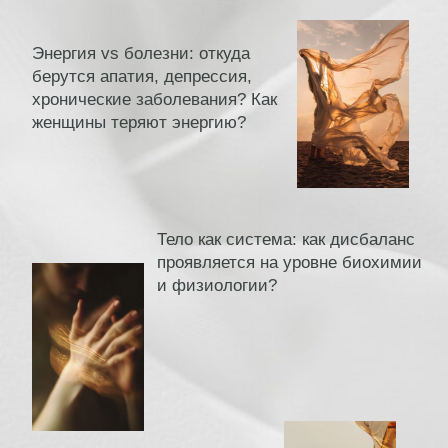
2. Возвращения энергию и выхода из апатии
(спасательный круг для обесточенных):
находящимся в состоянии усталости,
выгорания, испытывающим апатию,
отсутствие сил и мотивации, тем, кто
чувствует себя «выжатым», всем, кто хочет
повысить свой жизненный тонус
естественным путем.
3. Снятия напряжения и перезагрузки
(экспресс-
помощь при перегрузках):
для тех, кто чувствует себя «перегруженным»
информацией, эмоциями или делами
и нуждается в способе сбросить напряжение
и восстановить ясность.
Внутри пакета вас ждет:
▪️Работа одновременно с телом, дыханием,
вниманием и эмоциями, что дает более
глубокий и устойчивый эффект.
▪️Фокус на осознанности, чтобы понимать
сигналы своего тела, а не игнорировать их.