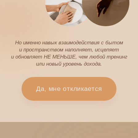
Живут в чистой, современной, красивой
квартире — но не ощущают себя там
ДОМА: безопасно, расслабленно,
наполненно.
Считают, что быт только отнимает
время — и стараются сделать все
побыстрее, на бегу.
Воспринимают дом как «временное
убежище» — где нужно просто переждать
время между делами и задачами.