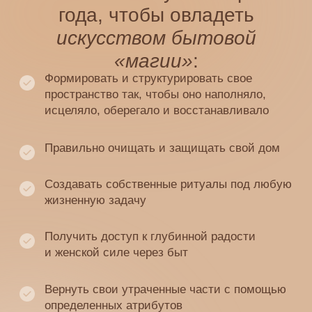
Курс — это инициация и ритуал
празднования себя как женщины
в материи.
Гимн узнавания себя — если вы дадите
ему прозвучать.
Да, я этого хочу