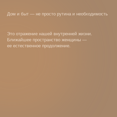
Оглядитесь вокруг и задайте себе вопросы:
• Что во мне отражает мой дом?
• О каких моих состояниях, чувствах и выборах
он говорит?
• Ощущается ли мое пространство живым
и наполненным? Или оно скорее про холод
и безжизненность?
• Есть ли мое внимание в том, что я делаю
дома? Или мои мысли всегда заняты чем-то
другим — более важным, на мой взгляд?
• Какое состояние я проживаю (и закрепляю)
ежедневно, приходя домой?