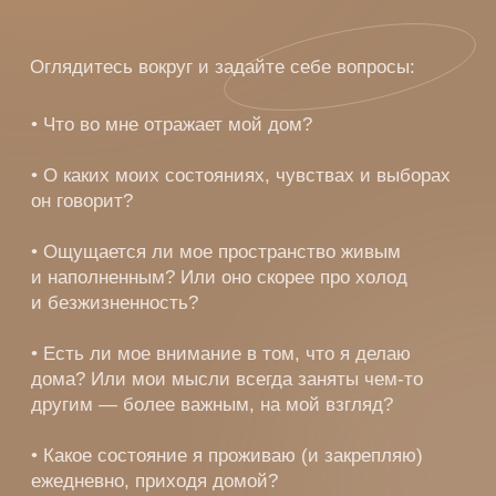
Современные женщины все чаще выбирают
реализацию и личностное развитие, исключая
быт из зоны своего интереса и внимания.
Так происходит отказ от своего природного
дара — способности
одухотворять материю
и закладывать живую энергию в простые вещи:
еду, уборку, бьюти-рутину, покупки.