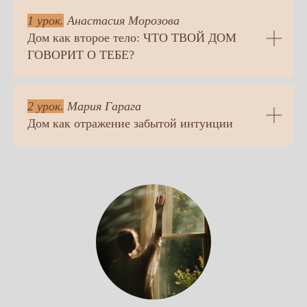
1 урок.
Анастасия Морозова
Получить спец предложение
Дом как второе тело: ЧТО ТВОЙ ДОМ
ГОВОРИТ О ТЕБЕ?
2 урок.
Мария Гарага
Дом как отражение забытой интуиции
Это не просто про быт.
Это про то, как ты формируешь
пространство — а вместе с ним
и свою реальность.