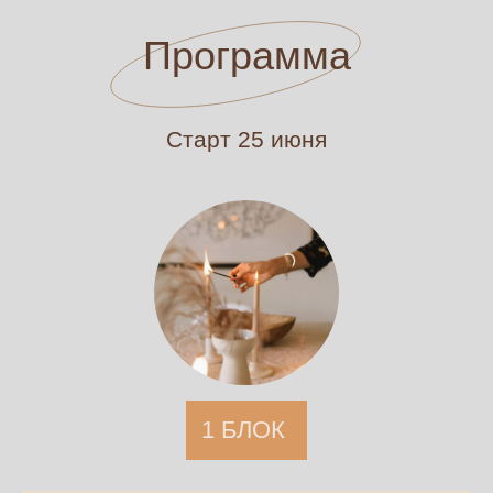
действует до 25 июня
Специальная цена
на «Бытовую магию»
35 000
45 000
Для участников:
• Магия повседневности
• Весеннее обновление
• Постройка года
• Шестое чувство
• Индивидуальные консультации
с Анастасией Морозовой
*для участников этих продуктов
доступны специальные условия —
узнайте у менеджера