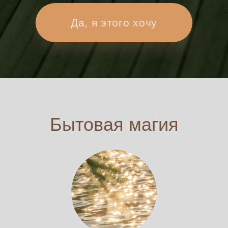
Проводник, энерготерапевт, автор телесных
и шаманских практик.
На курсе — ведёт глубинные
трансформационные блоки, работает с полем,
состоянием, символами.
«Когда ты взаимодействуешь
с пространством — оно начинает
исцелять тебя.»
Анастасия