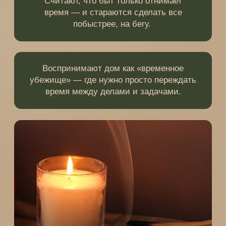
жизненную задачу
Получить доступ
к глубинной радости
и женской силе
через быт
Вернуть свои утраченные части с помощью
определенных атрибутов
Научиться
делать алтарь
— ваш личный
храм в доме
Составить энергокарту дома —
и взаимодействовать с ним, как с живым
существом
Превратить бьюти-рутину в
тренинг
по самоценности
Не заставлять себя «успеть все», а уметь
выбирать необходимое
Освоить умение
обновляться и запускать
изменения
в жизни через быт