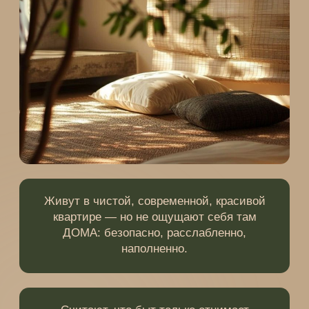
Лето — пик солнечной
активности и лучшее время
года, чтобы овладеть
искусством бытовой
«магии»
:
Формировать и структурировать свое
пространство так, чтобы оно
наполняло,
исцеляло, оберегало и восстанавливало
Правильно
очищать и защищать
свой дом
Создавать
собственные ритуалы
под любую