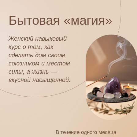
Бытовая «магия»
Женский навыковый
курс о том, как
сделать дом своим
союзником и местом
силы, а жизнь —
вкусной насыщенной.
В течение одного месяца
вы узнаете, что ваш дом
говорит о вас, сделаете свое
пространство наполняющим
и оберегающим, научитесь
решать ситуации и заземлять
желания
через бытовые
ритуалы
.