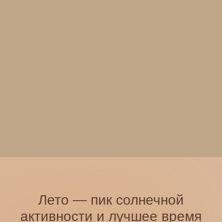
Перестанете гнаться за тем, что не в доступе
и начнете стыковаться с желаемым здесь
и сейчас
Научитесь
замечать,
как внешнее влияет
на внутреннее
Сможете получать радость и удовольствие
от того, что наполняете пространство СОБОЙ
Научитесь
не просто ощущать, но и создавать
вкус и насыщенность жизни
через простые вещи
Получите совершенно иное ощущение
материальной реальности и научитесь
распространять его на ВСЮ свою жизнь:
на работу, проекты, реализацию и так далее