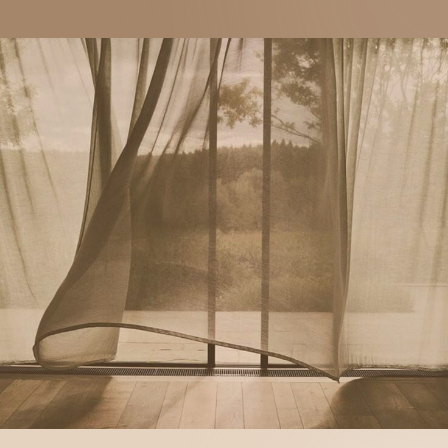
Кажется, что зарабатывать деньги или
развиваться важнее, чем заботиться о том, что
меня окружает.
Но именно навык взаимодействия с бытом
и пространством наполняет, исцеляет
и обновляет НЕ МЕНЬШЕ, чем любой тренинг
или новый уровень дохода.
Да, мне откликается