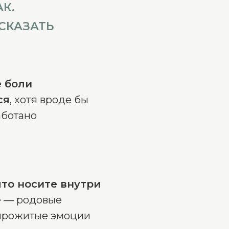
К.
СКАЗАТЬ
 боли
ся
, хотя вроде бы
аботано
то носите внутри
е
— родовые
прожитые эмоции