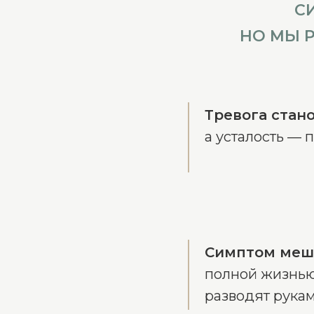
С
НО МЫ 
Тревога стан
а усталость — 
Симптом меш
полной жизнью
разводят рука