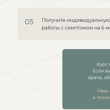
Получите индивидуальную
05
работы с симптомом на 6 
Курс 
Если в
врача, о
Наш 
и пони