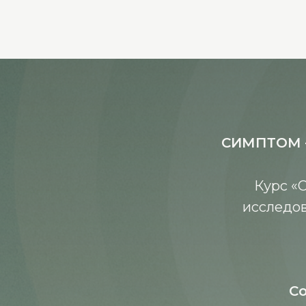
СИМПТОМ —
Курс «
исследов
Со