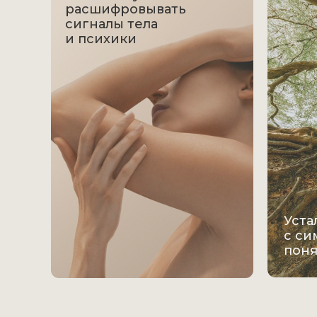
расшифровывать
сигналы тела
и психики
Уста
с си
поня