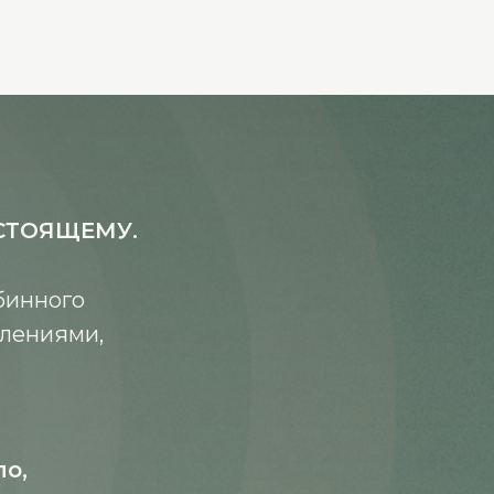
АСТОЯЩЕМУ.
бинного
влениями,
ло,