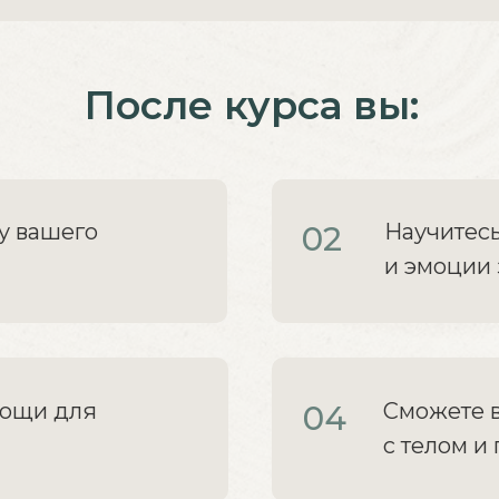
После курса вы:
у вашего
Научитесь
02
и эмоции
мощи для
Сможете в
04
с телом и