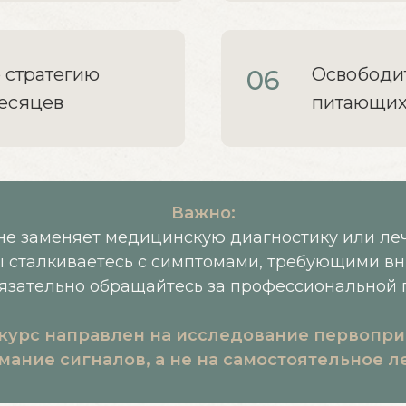
 стратегию
Освободит
06
месяцев
питающих
Важно:
не заменяет медицинскую диагностику или ле
ы сталкиваетесь с симптомами, требующими в
бязательно обращайтесь за профессиональной
курс направлен на исследование первопр
мание сигналов, а не на самостоятельное л