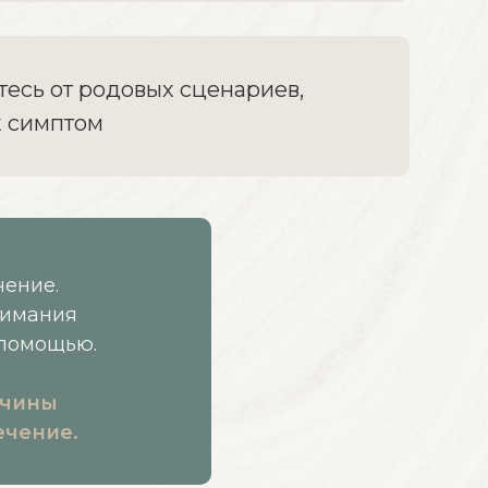
есь от родовых сценариев,
 симптом
чение.
нимания
 помощью.
ичины
ечение.