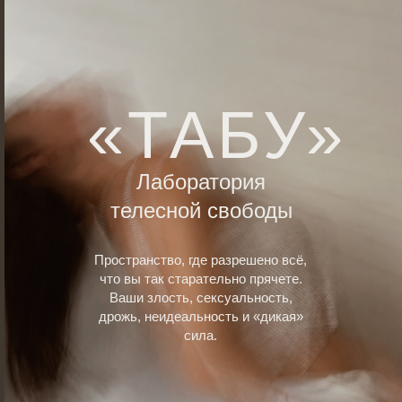
Страх, вина, стыд — это не просто
мысли.
Это опущенные плечи, сдавленное
горло, неглубокое дыхание. Мы
«врастаем» в защитную броню, теряя
«ТАБУ»
доступ к удовольствию и силе.
Лаборатория
телесной свободы
Пространство, где разрешено всё,
что вы так старательно прячете.
Ваши злость, сексуальность,
дрожь, неидеальность и «дикая»
сила.