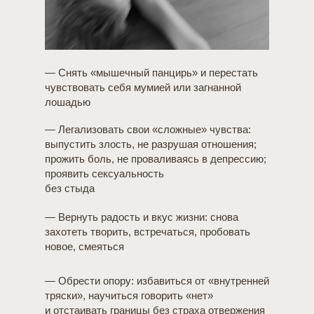
е
бода
ик
ики.
— Снять «мышечный панцирь»
и перестать
чувствовать себя мумией или загнанной
лошадью
ь
ся
— Легализовать свои «сложные» чувства:
ле
выпустить злость, не разрушая отношения;
ть
прожить боль, не проваливаясь в депрессию;
проявить сексуальность
без стыда
ость
— Вернуть радость и вкус жизни:
снова
сть
захотеть творить, встречаться, пробовать
жень»
новое, смеяться
— Обрести опору:
избавиться от «внутренней
тряски», научиться говорить «нет»
и отстаивать границы без страха отвержения