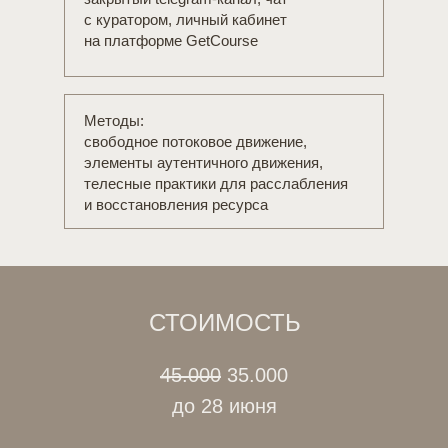
с куратором, личный кабинет
на платформе GetCourse
Методы:
свободное потоковое движение,
элементы аутентичного движения,
телесные практики для расслабления
и восстановления ресурса
P.S.
Для тех, кто в Москве: осенью
мы запускаем офлайн-группу (старт —
6 октября).
Оставьте заявку и менеджер подробно
СТОИМОСТЬ
расскажет об онлайн и офлайн-формате.
45.000
35.000
Ваша «дикая» суть не опасна. Она — источник вашей
женской силы, творчества и наслаждения.
до 28 июня