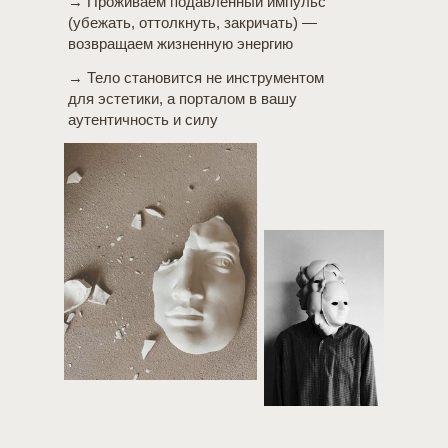
→ Проживаем подавленный импульс
(убежать, оттолкнуть, закричать) —
возвращаем жизненную энергию
→ Тело становится не инструментом
для эстетики, а порталом в вашу
аутентичность и силу
Мы проведём вас по 3-м этапам, где
тело говорит первым, а разум —
осознаёт потом.